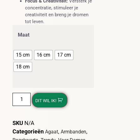
Focus & Creativiteit:
Versterk je
concentratie, stimuleer je
creativiteit en breng je dromen
tot leven.
Maat
15 cm
16 cm
17 cm
18 cm
DIT WIL IK!
SKU
N/A
Categorieën
,
,
Agaat
Armbanden
,
,