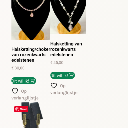
Halsketting van
Halsketting/choker
rozenkwarts
van rozenkwarts
edelstenen
edelstenen
€
45,00
€
30,00
Dit wil ik!
Dit wil ik!
Op
Op
verlanglijstje
verlanglijstje
Save