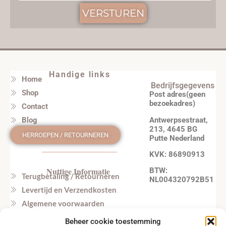
VERSTUREN
Handige links
Home
Bedrijfsgegevens
Shop
Post adres(geen
bezoekadres)
Contact
Antwerpsestraat,
Blog
213, 4645 BG
HERROEPEN / RETOURNEREN
Putte Nederland
KVK: 86890913
Nuttige Informatie
BTW:
Terugbetaling / Retourneren
NL004320792B51
Levertijd en Verzendkosten
Algemene voorwaarden
Privacy beleid
Beheer cookie toestemming