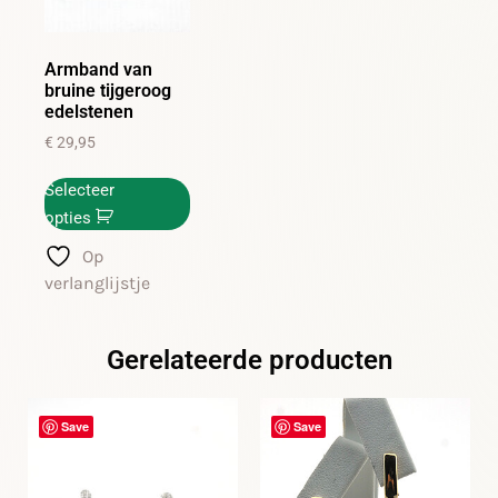
Armband van
bruine tijgeroog
edelstenen
€
29,95
Selecteer
opties
Op
verlanglijstje
Gerelateerde producten
Save
Save