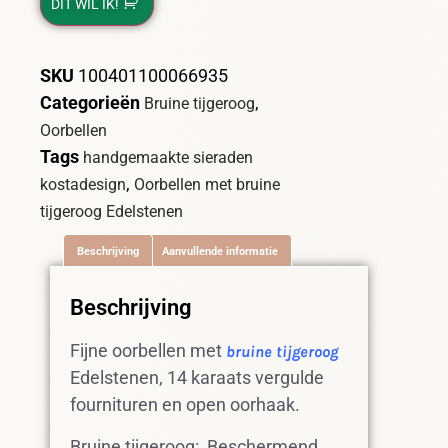
DIT WIL IK!
SKU
100401100066935
Categorieën
,
Bruine tijgeroog
Oorbellen
Tags
handgemaakte sieraden
,
kostadesign
Oorbellen met bruine
tijgeroog Edelstenen
Beschrijving
Aanvullende informatie
Beschrijving
Fijne oorbellen met
bruine tijgeroog
Edelstenen, 14 karaats vergulde
fournituren en open oorhaak.
Bruine tijgeroog: Beschermend,