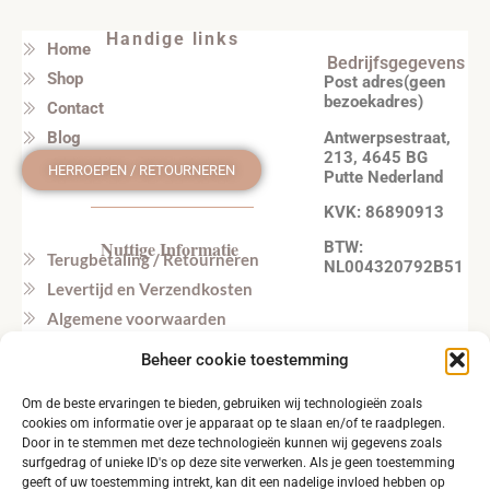
Handige links
Home
Bedrijfsgegevens
Shop
Post adres(geen
bezoekadres)
Contact
Antwerpsestraat,
Blog
213, 4645 BG
HERROEPEN / RETOURNEREN
Putte Nederland
KVK: 86890913
Nuttige Informatie
BTW:
Terugbetaling / Retourneren
NL004320792B51
Levertijd en Verzendkosten
Algemene voorwaarden
Privacy beleid
Beheer cookie toestemming
Veel gestelde vragen
Om de beste ervaringen te bieden, gebruiken wij technologieën zoals
Tel. NL: +31164603172 (NL, EN)
cookies om informatie over je apparaat op te slaan en/of te raadplegen.
Tel. BE: +32495219857 (NL, EN)
Door in te stemmen met deze technologieën kunnen wij gegevens zoals
surfgedrag of unieke ID's op deze site verwerken. Als je geen toestemming
geeft of uw toestemming intrekt, kan dit een nadelige invloed hebben op