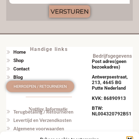
VERSTUREN
Handige links
Home
Bedrijfsgegevens
Shop
Post adres(geen
bezoekadres)
Contact
Antwerpsestraat,
Blog
213, 4645 BG
HERROEPEN / RETOURNEREN
Putte Nederland
KVK: 86890913
Nuttige Informatie
BTW:
Terugbetaling / Retourneren
NL004320792B51
Levertijd en Verzendkosten
Algemene voorwaarden
Privacy beleid