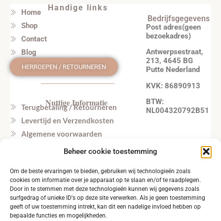
Handige links
Home
Bedrijfsgegevens
Shop
Post adres(geen
bezoekadres)
Contact
Antwerpsestraat,
Blog
213, 4645 BG
HERROEPEN / RETOURNEREN
Putte Nederland
KVK: 86890913
Nuttige Informatie
BTW:
Terugbetaling / Retourneren
NL004320792B51
Levertijd en Verzendkosten
Algemene voorwaarden
Privacy beleid
Beheer cookie toestemming
Veel gestelde vragen
Om de beste ervaringen te bieden, gebruiken wij technologieën zoals
Tel. NL: +31164603172 (NL, EN)
cookies om informatie over je apparaat op te slaan en/of te raadplegen.
Tel. BE: +32495219857 (NL, EN)
Door in te stemmen met deze technologieën kunnen wij gegevens zoals
surfgedrag of unieke ID's op deze site verwerken. Als je geen toestemming
geeft of uw toestemming intrekt, kan dit een nadelige invloed hebben op
bepaalde functies en mogelijkheden.