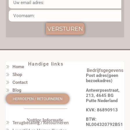
VERSTUREN
Handige links
Home
Bedrijfsgegevens
Shop
Post adres(geen
bezoekadres)
Contact
Antwerpsestraat,
Blog
213, 4645 BG
HERROEPEN / RETOURNEREN
Putte Nederland
KVK: 86890913
Nuttige Informatie
BTW:
Terugbetaling / Retourneren
NL004320792B51