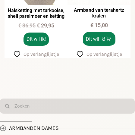
Armband van terahertz
Halsketting met turkooise,
kralen
shell parelmoer en ketting
€
15,00
€
36,95
€
29,95
Dit wil ik!
Dit wil ik!
Op verlanglijstje
Op verlanglijstje
ARMBANDEN DAMES