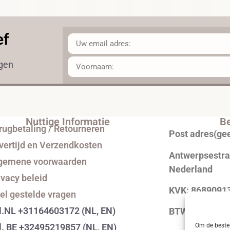
ef
ngen
Nuttige Informatie
Be
rugbetaling / Retourneren
Post adres(ge
vertijd en Verzendkosten
Antwerpsestraa
gemene voorwaarden
Nederland
ivacy beleid
KVK: 8689091
el gestelde vragen
l.NL +31164603172 (NL, EN)
BTW: NL0043
Om de beste 
l. BE +32495219857 (NL, EN)