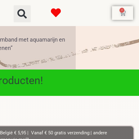
0
rmband met aquamarijn en
tenen”
producten!
België € 5,95 | Vanaf € 50 gratis verzending:| andere