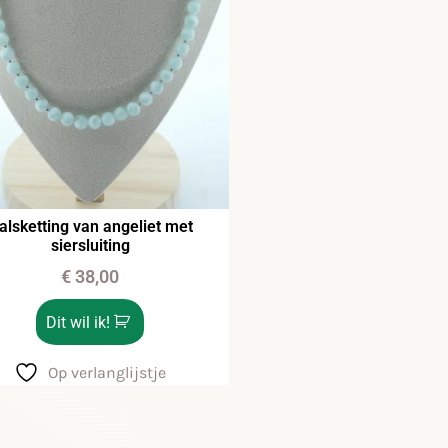
alsketting van angeliet met
siersluiting
€
38,00
Dit wil ik!
Op verlanglijstje