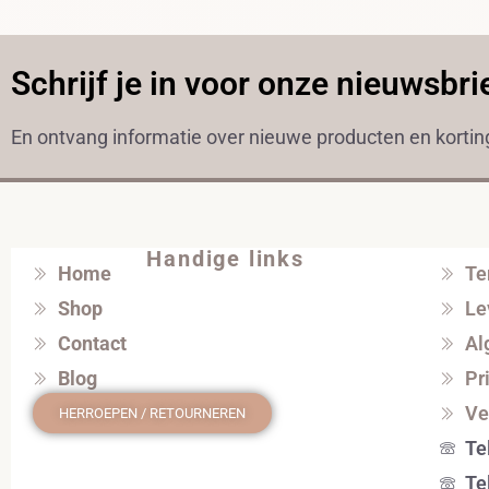
Schrijf je in voor onze nieuwsbri
En ontvang informatie over nieuwe producten en korti
Handige links
Home
Te
Shop
Le
Contact
Al
Blog
Pr
Ve
HERROEPEN / RETOURNEREN
Te
Te