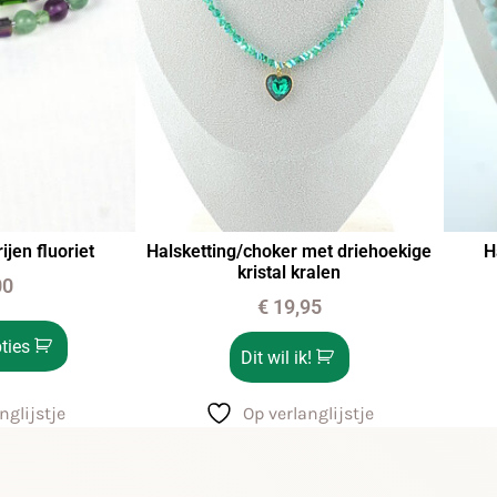
jen fluoriet
Halsketting/choker met driehoekige
H
kristal kralen
00
€
19,95
ties
Dit wil ik!
nglijstje
Op verlanglijstje