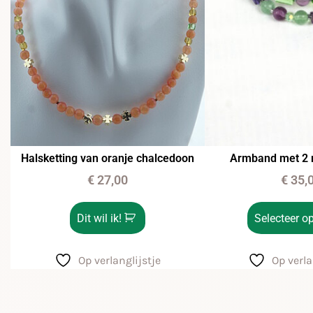
Halsketting van oranje chalcedoon
Armband met 2 ri
€
27,00
€
35,
Dit wil ik!
Selecteer op
Op verlanglijstje
Op verla