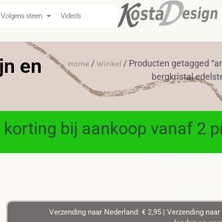
Volgens steen
Video’s
jn en
/
/ Producten getagged “a
Home
Winkel
bergkristal edels
 korting bij aankoop vanaf 2 
Verzending naar Nederland: € 2,95 | Verzending naar 