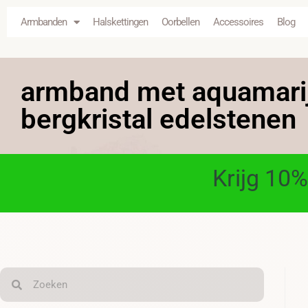
Armbanden
Halskettingen
Oorbellen
Accessoires
Blog
armband met aquamari
bergkristal edelstenen
Krijg 10%