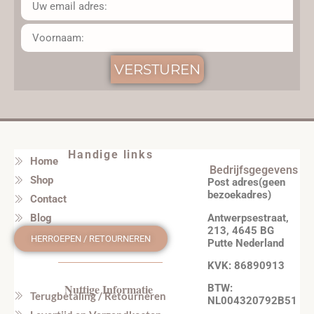
VERSTUREN
Handige links
Home
Bedrijfsgegevens
Shop
Post adres(geen
bezoekadres)
Contact
Antwerpsestraat,
Blog
213, 4645 BG
HERROEPEN / RETOURNEREN
Putte Nederland
KVK: 86890913
Nuttige Informatie
BTW:
Terugbetaling / Retourneren
NL004320792B51