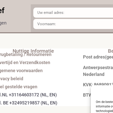
ef
ngen
Nuttige Informatie
Be
rugbetaling / Retourneren
Post adres(ge
vertijd en Verzendkosten
Antwerpsestraa
gemene voorwaarden
Nederland
ivacy beleid
KVK: 8689091
el gestelde vragen
l.NL +31164603172 (NL, EN)
BTW: NL0043
Om de beste 
l. BE +32495219857 (NL, EN)
informatie o
technologieë