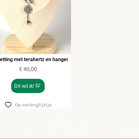
etting met terahertz en hanger
€
40,00
Dit wil ik!
Op verlanglijstje