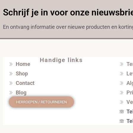
Schrijf je in voor onze nieuwsbri
En ontvang informatie over nieuwe producten en korti
Handige links
Home
Te
Shop
Le
Contact
Al
Blog
Pr
Ve
HERROEPEN / RETOURNEREN
Te
Te