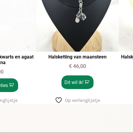
warts en agaat
Halsketting van maansteen
Halsk
ana
€
46,00
00
Dit wil ik!
ties
nglijstje
Op verlanglijstje