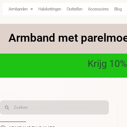
Armbanden
Halskettingen
Oorbellen
Accessoires
Blog
Armband met parelmo
Krijg 10%