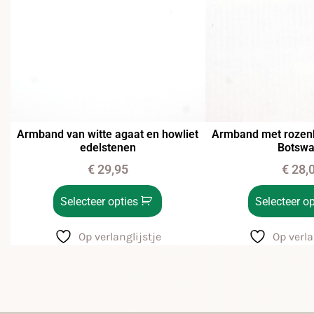
Armband van witte agaat en howliet
Armband met rozenk
edelstenen
Botsw
€
29,95
€
28,
Selecteer opties
Selecteer op
Op verlanglijstje
Op verla