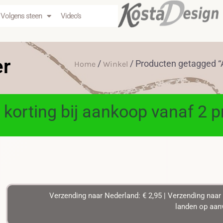
Volgens steen
Video’s
er
/
/ Producten getagged 
Home
Winkel
 korting bij aankoop vanaf 2 
Verzending naar Nederland: € 2,95 | Verzending naar 
landen op aanv