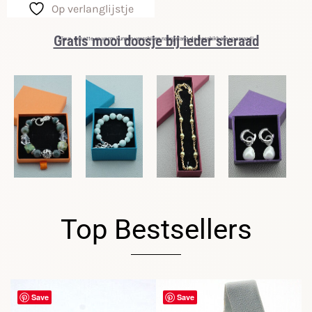
Op verlanglijstje
Gratis mooi doosje bij ieder sieraad
Kleur, grootte en vorm kunnen verschillen naargelang de beschikbare voorraad!
Top Bestsellers
Save
Save