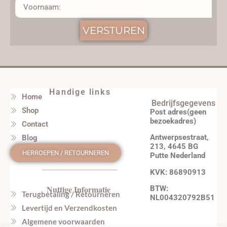
VERSTUREN
Handige links
Home
Bedrijfsgegevens
Shop
Post adres(geen
bezoekadres)
Contact
Antwerpsestraat,
Blog
213, 4645 BG
HERROEPEN / RETOURNEREN
Putte Nederland
KVK: 86890913
Nuttige Informatie
BTW:
Terugbetaling / Retourneren
NL004320792B51
Levertijd en Verzendkosten
Algemene voorwaarden