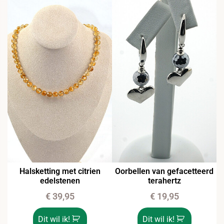
Halsketting met citrien
Oorbellen van gefacetteerd
edelstenen
terahertz
€
39,95
€
19,95
Dit wil ik!
Dit wil ik!