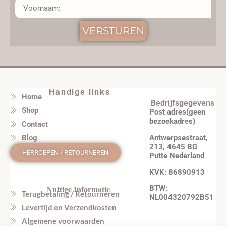
VERSTUREN
Handige links
Home
Bedrijfsgegevens
Shop
Post adres(geen
bezoekadres)
Contact
Antwerpsestraat,
Blog
213, 4645 BG
HERROEPEN / RETOURNEREN
Putte Nederland
KVK: 86890913
Nuttige Informatie
BTW:
Terugbetaling / Retourneren
NL004320792B51
Levertijd en Verzendkosten
Algemene voorwaarden