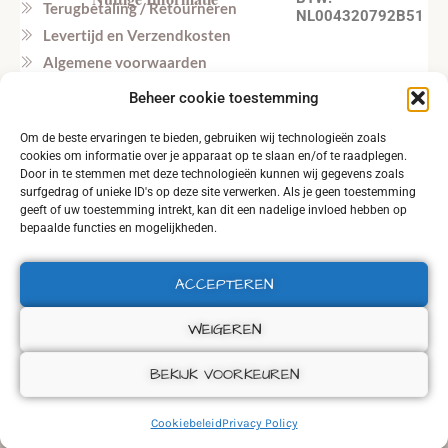
Terugbetaling / Retourneren
NL004320792B51
Levertijd en Verzendkosten
Algemene voorwaarden
Privacy beleid
Beheer cookie toestemming
Veel gestelde vragen
Om de beste ervaringen te bieden, gebruiken wij technologieën zoals
Tel. NL: +31164603172 (NL, EN)
cookies om informatie over je apparaat op te slaan en/of te raadplegen.
Tel. BE: +32495219857 (NL, EN)
Door in te stemmen met deze technologieën kunnen wij gegevens zoals
surfgedrag of unieke ID's op deze site verwerken. Als je geen toestemming
geeft of uw toestemming intrekt, kan dit een nadelige invloed hebben op
bepaalde functies en mogelijkheden.
ACCEPTEREN
2026 © ALL RIGHTS RESERVED.
WEIGEREN
BEKIJK VOORKEUREN
Cookiebeleid
Privacy Policy