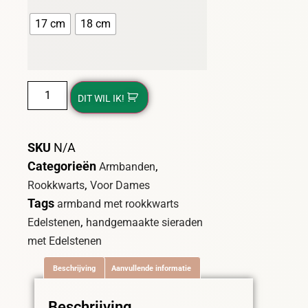
17 cm
18 cm
DIT WIL IK!
SKU
N/A
Categorieën
,
Armbanden
,
Rookkwarts
Voor Dames
Tags
armband met rookkwarts
,
Edelstenen
handgemaakte sieraden
met Edelstenen
Beschrijving
Aanvullende informatie
Beschrijving