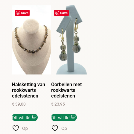
Save
Save
Halsketting van
Oorbellen met
rookkwarts
rookkwarts
edelsstenen
edelstenen
€
39,00
€
23,95
Dit wil ik!
Dit wil ik!
Op
Op