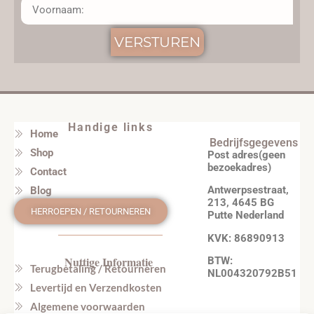
VERSTUREN
Handige links
Home
Bedrijfsgegevens
Shop
Post adres(geen
bezoekadres)
Contact
Antwerpsestraat,
Blog
213, 4645 BG
HERROEPEN / RETOURNEREN
Putte Nederland
KVK: 86890913
Nuttige Informatie
BTW:
Terugbetaling / Retourneren
NL004320792B51
Levertijd en Verzendkosten
Algemene voorwaarden