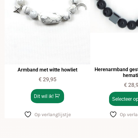
Herenarmband gest
Armband met witte howliet
hemati
€
29,95
€
28,
Dit wil ik!
Selecteer op
Op verlanglijstje
Op verla