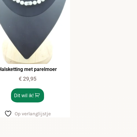
Halsketting met parelmoer
€
29,95
Dit wil ik!
Op verlanglijstje