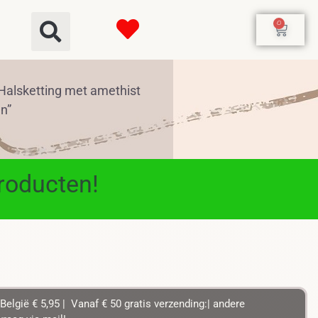
0
Halsketting met amethist
n”
producten!
België € 5,95 | Vanaf € 50 gratis verzending:| andere