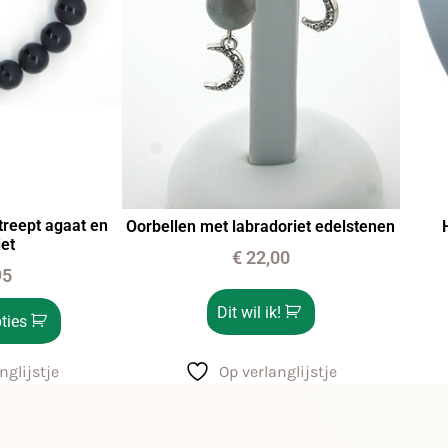
reept agaat en
Oorbellen met labradoriet edelstenen
et
€
22,00
95
Dit wil ik!
ties
Op verlanglijstje
nglijstje