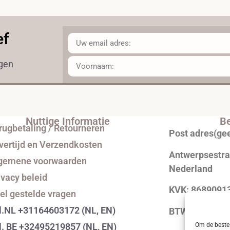
ef
ngen
Nuttige Informatie
Be
rugbetaling / Retourneren
Post adres(ge
vertijd en Verzendkosten
Antwerpsestraa
gemene voorwaarden
Nederland
ivacy beleid
KVK: 8689091
el gestelde vragen
l.NL +31164603172 (NL, EN)
BTW: NL0043
Om de beste 
l. BE +32495219857 (NL, EN)