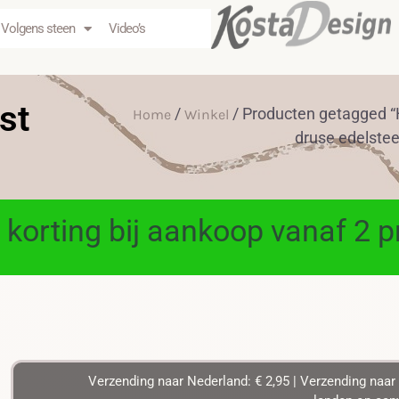
Volgens steen
Video’s
st
/
/ Producten getagged “
Home
Winkel
druse edelstee
 korting bij aankoop vanaf 2 
Verzending naar Nederland: € 2,95 | Verzending naar 