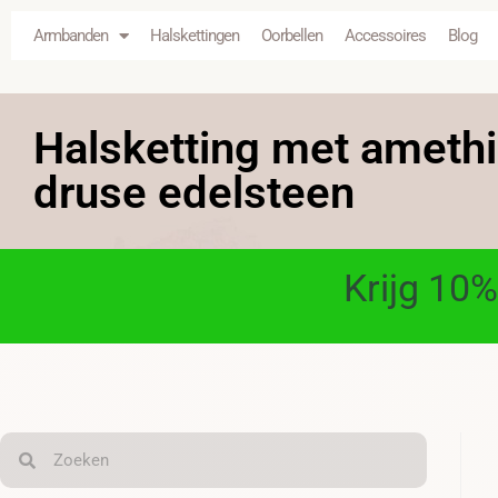
Armbanden
Halskettingen
Oorbellen
Accessoires
Blog
Halsketting met amethi
druse edelsteen
Krijg 10%