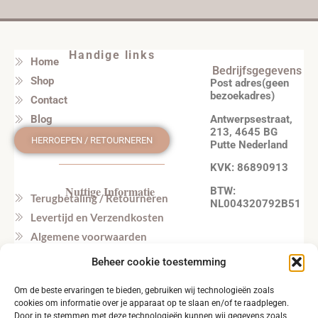
Handige links
Home
Bedrijfsgegevens
Shop
Post adres(geen
bezoekadres)
Contact
Antwerpsestraat,
Blog
213, 4645 BG
HERROEPEN / RETOURNEREN
Putte Nederland
KVK: 86890913
Nuttige Informatie
BTW:
Terugbetaling / Retourneren
NL004320792B51
Levertijd en Verzendkosten
Algemene voorwaarden
Privacy beleid
Beheer cookie toestemming
Veel gestelde vragen
Om de beste ervaringen te bieden, gebruiken wij technologieën zoals
Tel. NL: +31164603172 (NL, EN)
cookies om informatie over je apparaat op te slaan en/of te raadplegen.
Tel. BE: +32495219857 (NL, EN)
Door in te stemmen met deze technologieën kunnen wij gegevens zoals