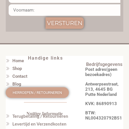
VERSTUREN
Handige links
Home
Bedrijfsgegevens
Shop
Post adres(geen
bezoekadres)
Contact
Antwerpsestraat,
Blog
213, 4645 BG
HERROEPEN / RETOURNEREN
Putte Nederland
KVK: 86890913
Nuttige Informatie
BTW:
Terugbetaling / Retourneren
NL004320792B51
Levertijd en Verzendkosten