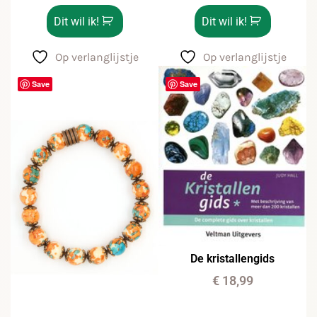
Dit wil ik!
Dit wil ik!
Op verlanglijstje
Op verlanglijstje
Save
Save
De kristallengids
€
18,99