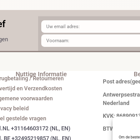
ef
ngen
Nuttige Informatie
Be
rugbetaling / Retourneren
Post adres(ge
vertijd en Verzendkosten
Antwerpsestraa
gemene voorwaarden
Nederland
ivacy beleid
KVK: 8689091
el gestelde vragen
l.NL +31164603172 (NL, EN)
BTW: NL0043
Om de beste 
l. BE +32495219857 (NL, EN)