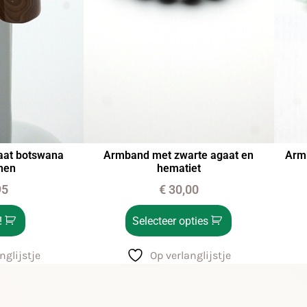
aat botswana
Armband met zwarte agaat en
Armb
nen
hematiet
95
€
30,00
!
Selecteer opties
nglijstje
Op verlanglijstje