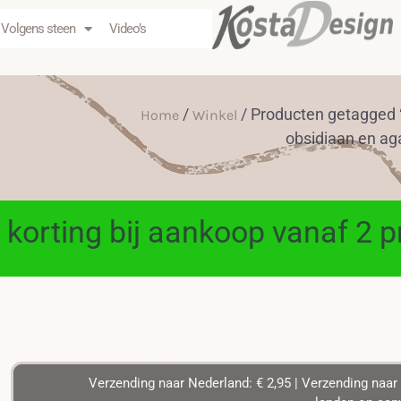
Volgens steen
Video’s
/
/ Producten getagged
Home
Winkel
obsidiaan en ag
 korting bij aankoop vanaf 2 
Verzending naar Nederland: € 2,95 | Verzending naar 