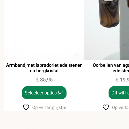
Armband,met labradoriet edelstenen
Oorbellen van ag
en bergkristal
edelste
€
35,95
€
19,
Selecteer opties
Dit wil ik
Op verlanglijstje
Op verla