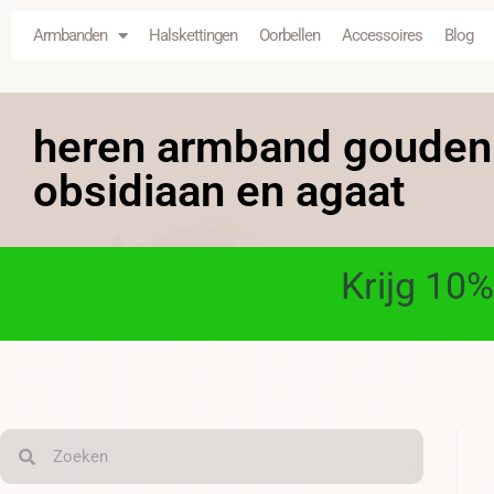
Armbanden
Halskettingen
Oorbellen
Accessoires
Blog
heren armband gouden
obsidiaan en agaat
Krijg 10%