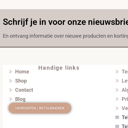
Schrijf je in voor onze nieuwsbri
En ontvang informatie over nieuwe producten en korti
Handige links
Home
Te
Shop
Le
Contact
Al
Blog
Pr
Ve
HERROEPEN / RETOURNEREN
Te
Te