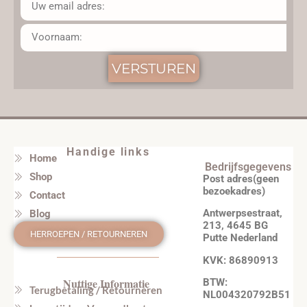
VERSTUREN
Handige links
Home
Bedrijfsgegevens
Shop
Post adres(geen
bezoekadres)
Contact
Antwerpsestraat,
Blog
213, 4645 BG
HERROEPEN / RETOURNEREN
Putte Nederland
KVK: 86890913
Nuttige Informatie
BTW:
Terugbetaling / Retourneren
NL004320792B51