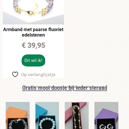
Armband met paarse fluoriet
edelstenen
€
39,95
Dit wil ik!
Op verlanglijstje
Gratis mooi doosje bij ieder sieraad
Kleur, grootte en vorm kunnen verschillen naargelang de beschikbare voorraad!