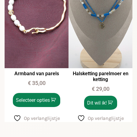
Armband van parels
Halsketting parelmoer en
ketting
€
35,00
€
29,00
Selecteer opties
Dit wil ik!
Op verlanglijstje
Op verlanglijstje