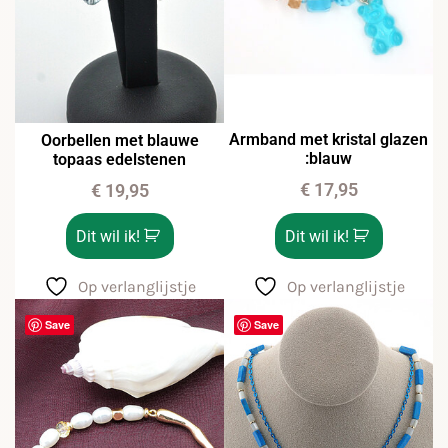
Armband met kristal glazen
Oorbellen met blauwe
:blauw
topaas edelstenen
€
17,95
€
19,95
Dit wil ik!
Dit wil ik!
Op verlanglijstje
Op verlanglijstje
Save
Save