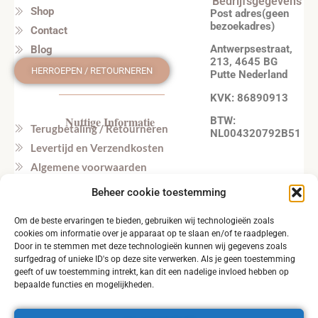
Bedrijfsgegevens
Shop
Post adres(geen
bezoekadres)
Contact
Antwerpsestraat,
Blog
213, 4645 BG
HERROEPEN / RETOURNEREN
Putte Nederland
KVK: 86890913
Nuttige Informatie
BTW:
Terugbetaling / Retourneren
NL004320792B51
Levertijd en Verzendkosten
Algemene voorwaarden
Privacy beleid
Beheer cookie toestemming
Veel gestelde vragen
Om de beste ervaringen te bieden, gebruiken wij technologieën zoals
Tel. NL: +31164603172 (NL, EN)
cookies om informatie over je apparaat op te slaan en/of te raadplegen.
Tel. BE: +32495219857 (NL, EN)
Door in te stemmen met deze technologieën kunnen wij gegevens zoals
surfgedrag of unieke ID's op deze site verwerken. Als je geen toestemming
geeft of uw toestemming intrekt, kan dit een nadelige invloed hebben op
bepaalde functies en mogelijkheden.