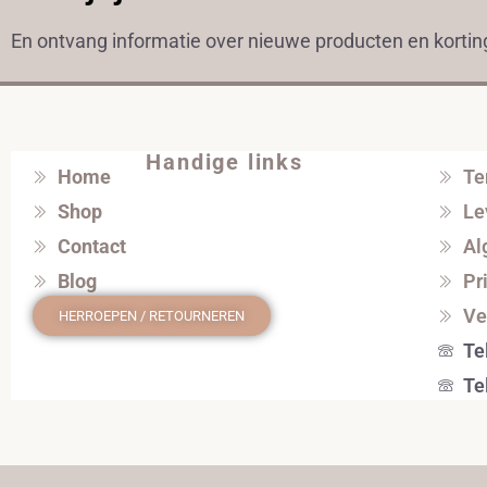
En ontvang informatie over nieuwe producten en korti
Handige links
Home
Te
Shop
Le
Contact
Al
Blog
Pr
Ve
HERROEPEN / RETOURNEREN
Te
Te