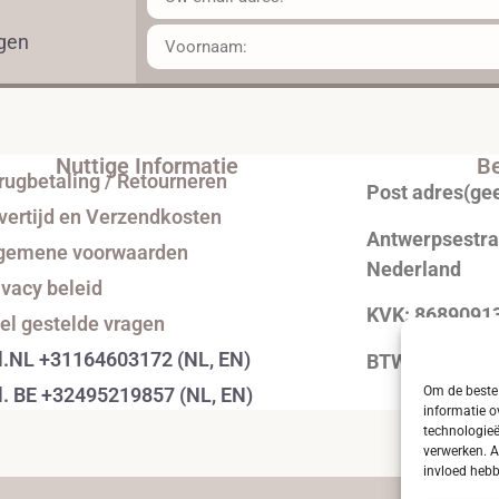
ngen
Nuttige Informatie
Be
rugbetaling / Retourneren
Post adres(ge
vertijd en Verzendkosten
Antwerpsestraa
gemene voorwaarden
Nederland
ivacy beleid
KVK: 8689091
el gestelde vragen
l.NL +31164603172 (NL, EN)
BTW: NL0043
Om de beste 
l. BE +32495219857 (NL, EN)
informatie o
technologieë
verwerken. A
invloed hebb