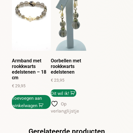
Armband met
Oorbellen met
rookkwarts
rookkwarts
edelstenen – 18
edelstenen
cm
€
23,95
€
29,95
Dit wil ik!
Toevoegen aan
Op
winkelwagen
verlanglijstje
Gerelateerde producten