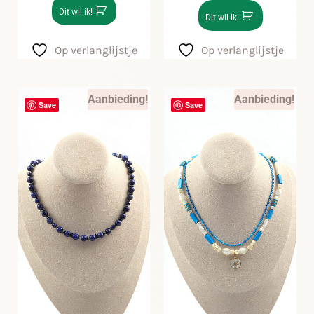
Dit wil ik!
Dit wil ik!
Op verlanglijstje
Op verlanglijstje
Aanbieding!
Aanbieding!
Save
Save