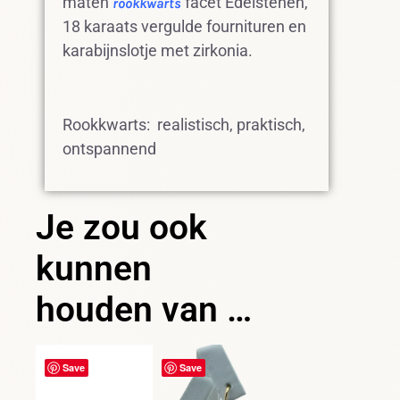
maten
facet Edelstenen,
rookkwarts
18 karaats vergulde fournituren en
karabijnslotje met zirkonia.
Rookkwarts: realistisch, praktisch,
ontspannend
Je zou ook
kunnen
houden van …
Save
Save