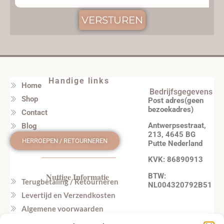
VERSTUREN
Handige links
Home
Bedrijfsgegevens
Shop
Post adres(geen
bezoekadres)
Contact
Antwerpsestraat,
Blog
213, 4645 BG
HERROEPEN / RETOURNEREN
Putte Nederland
KVK: 86890913
Nuttige Informatie
BTW:
Terugbetaling / Retourneren
NL004320792B51
Levertijd en Verzendkosten
Algemene voorwaarden
Privacy beleid