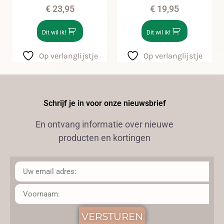
€
23,95
€
19,95
Dit wil ik!
Dit wil ik!
Op verlanglijstje
Op verlanglijstje
Schrijf je in voor onze nieuwsbrief
En ontvang informatie over nieuwe
producten en kortingen
VERSTUREN