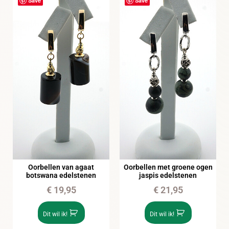
Save
Save
Oorbellen van agaat
Oorbellen met groene ogen
botswana edelstenen
jaspis edelstenen
€
19,95
€
21,95
Dit wil ik!
Dit wil ik!