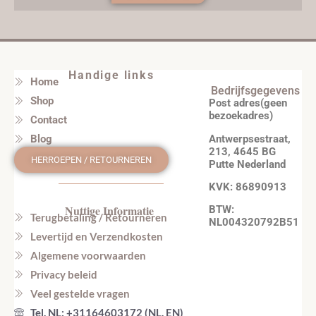
Handige links
Home
Bedrijfsgegevens
Shop
Post adres(geen
bezoekadres)
Contact
Antwerpsestraat,
Blog
213, 4645 BG
HERROEPEN / RETOURNEREN
Putte Nederland
KVK: 86890913
Nuttige Informatie
BTW:
Terugbetaling / Retourneren
NL004320792B51
Levertijd en Verzendkosten
Algemene voorwaarden
Privacy beleid
Veel gestelde vragen
Tel. NL: +31164603172 (NL, EN)