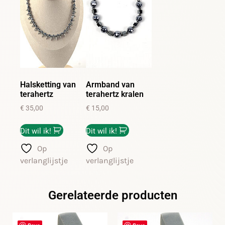
Halsketting van
Armband van
terahertz
terahertz kralen
€
35,00
€
15,00
Dit wil ik!
Dit wil ik!
Op
Op
verlanglijstje
verlanglijstje
Gerelateerde producten