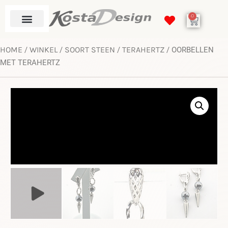
0
HOME
WINKEL
SOORT STEEN
TERAHERTZ
/
/
/
/ OORBELLEN
MET TERAHERTZ