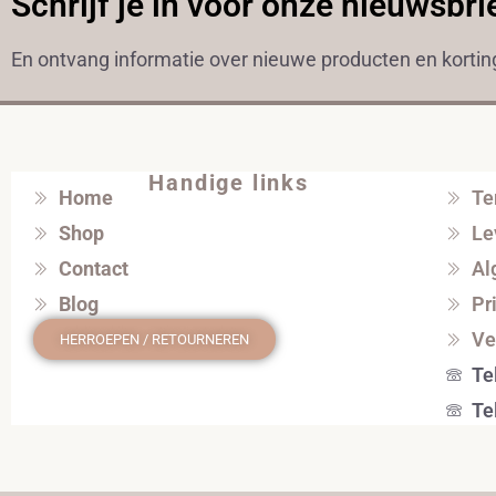
Schrijf je in voor onze nieuwsbri
En ontvang informatie over nieuwe producten en korti
Handige links
Home
Te
Shop
Le
Contact
Al
Blog
Pr
Ve
HERROEPEN / RETOURNEREN
Te
Te