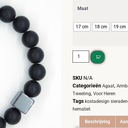
Maat
17 cm
18 cm
19 cm
DIT WIL IK!
SKU
N/A
Categorieën
,
Agaat
Armb
,
Tweeling
Voor Heren
Tags
kostadesign sieraden
hematiet
Beschrijving
Aan