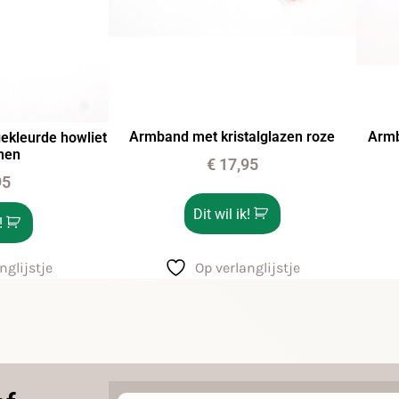
Armband met kristalglazen roze
Armb
kleurde howliet
nen
€
17,95
95
Dit wil ik!
!
Op verlanglijstje
nglijstje