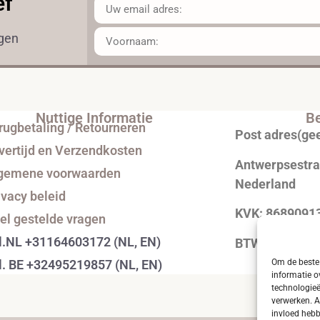
ef
ngen
Nuttige Informatie
Be
rugbetaling / Retourneren
Post adres(ge
vertijd en Verzendkosten
Antwerpsestraa
gemene voorwaarden
Nederland
ivacy beleid
KVK: 8689091
el gestelde vragen
l.NL +31164603172 (NL, EN)
BTW: NL0043
Om de beste 
l. BE +32495219857 (NL, EN)
informatie o
technologieë
verwerken. A
invloed hebb