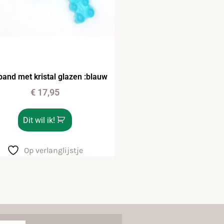
and met kristal glazen :blauw
€
17,95
Dit wil ik!
Op verlanglijstje