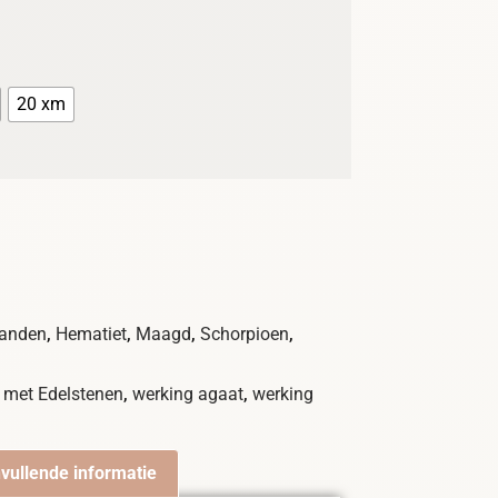
20 xm
,
,
,
,
anden
Hematiet
Maagd
Schorpioen
,
,
 met Edelstenen
werking agaat
werking
vullende informatie