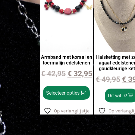
Armband met koraal en
Halsketting met z
toermalijn edelstenen
agaat edelstene
goudkleurige ket
€
42,95
€
32,95
€
49,95
€
39
Selecteer opties
Dit wil ik!
Op verlanglijstje
Op verlangli