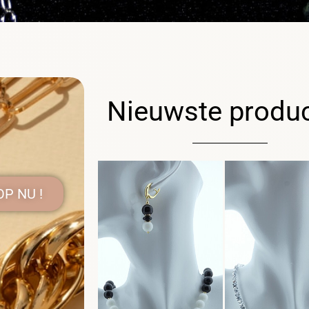
Nieuwste produ
P NU !