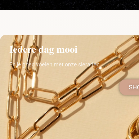
Iedere dag mooi
En je goed voelen met onze sieraden
SHO