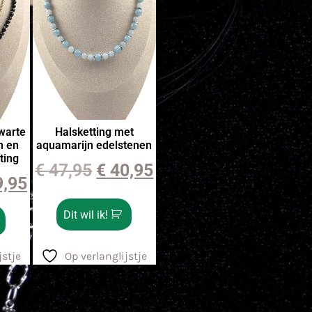
warte
Halsketting met
n en
aquamarijn edelstenen
ting
€
47,95
€
40,95
,95
Dit wil ik!
jstje
Op verlanglijstje