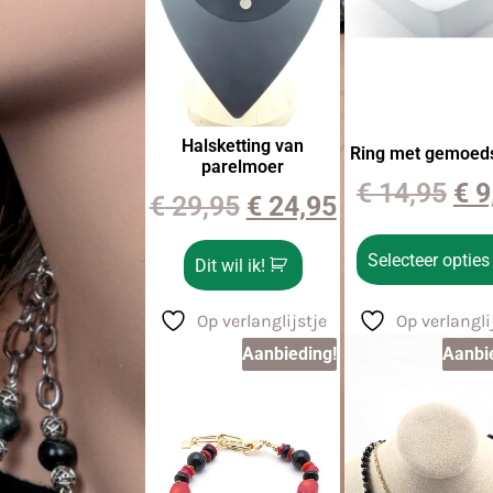
Halsketting van
Ring met gemoed
parelmoer
€
14,95
€
9
€
29,95
€
24,95
Selecteer opties
Dit wil ik!
Op verlanglijstje
Op verlangli
Aanbieding!
Aanbi