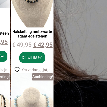
Halsketting met zwarte
steen
agaat edelstenen
,95
€
49,95
€
42,95
Dit wil ik!
jstje
Op verlanglijstje
eding!
Aanbieding!