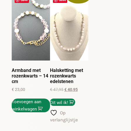
Armband met
Halsketting met
rozenkwarts – 14
rozenkwarts
cm
edelstenen
€
23,00
€
47,95
€
40,95
Toevoegen aan
Dit wil ik!
winkelwagen
Op
verlanglijstje