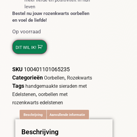
meer liefde en positiviteit in hun
leven
Bestel nu jouw rozenkwarts oorbellen
en voel de liefde!
Op voorraad
DIT WIL IK!
SKU
100401101065235
Categorieën
,
Oorbellen
Rozekwarts
Tags
handgemaakte sieraden met
,
Edelstenen
oorbellen met
rozenkwarts edelstenen
Beschrijving
Aanvullende informatie
Beschrijving