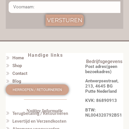
VERSTUREN
Handige links
Home
Bedrijfsgegevens
Shop
Post adres(geen
bezoekadres)
Contact
Antwerpsestraat,
Blog
213, 4645 BG
HERROEPEN / RETOURNEREN
Putte Nederland
KVK: 86890913
Nuttige Informatie
BTW:
Terugbetaling / Retourneren
NL004320792B51
Levertijd en Verzendkosten
Algemene voorwaarden