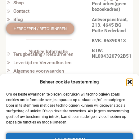
Shop
Post adres(geen
bezoekadres)
Contact
Antwerpsestraat,
Blog
213, 4645 BG
HERROEPEN / RETOURNEREN
Putte Nederland
KVK: 86890913
Nuttige Informatie
BTW:
Terugbetaling / Retourneren
NL004320792B51
Levertijd en Verzendkosten
Algemene voorwaarden
Privacy beleid
Beheer cookie toestemming
Veel gestelde vragen
Om de beste ervaringen te bieden, gebruiken wij technologieën zoals
Tel. NL: +31164603172 (NL, EN)
cookies om informatie over je apparaat op te slaan en/of te raadplegen.
Tel. BE: +32495219857 (NL, EN)
Door in te stemmen met deze technologieën kunnen wij gegevens zoals
surfgedrag of unieke ID's op deze site verwerken. Als je geen toestemming
geeft of uw toestemming intrekt, kan dit een nadelige invloed hebben op
bepaalde functies en mogelijkheden.