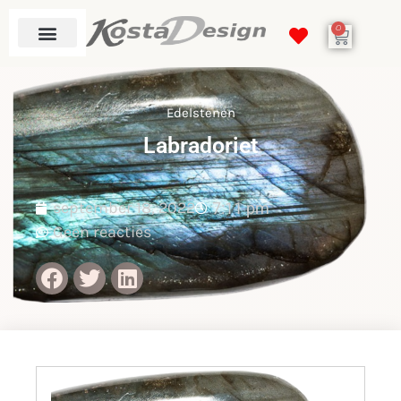
0
Edelstenen
Labradoriet
september 18, 2022
7:11 pm
Geen reacties