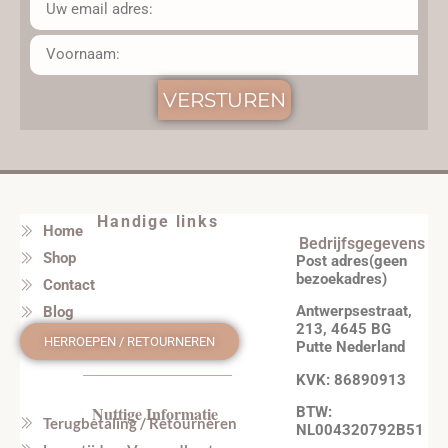
VERSTUREN
Handige links
Home
Bedrijfsgegevens
Shop
Post adres(geen
bezoekadres)
Contact
Antwerpsestraat,
Blog
213, 4645 BG
HERROEPEN / RETOURNEREN
Putte Nederland
KVK: 86890913
Nuttige Informatie
BTW:
Terugbetaling / Retourneren
NL004320792B51