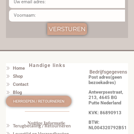
VERSTUREN
Handige links
Home
Bedrijfsgegevens
Shop
Post adres(geen
bezoekadres)
Contact
Antwerpsestraat,
Blog
213, 4645 BG
HERROEPEN / RETOURNEREN
Putte Nederland
KVK: 86890913
Nuttige Informatie
BTW:
Terugbetaling / Retourneren
NL004320792B51
Levertijd en Verzendkosten