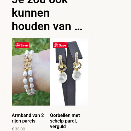
kunnen
houden van …
Save
Save
Armband van 2
Oorbellen met
rijen parels
schelp parel,
verguld
€
38,00