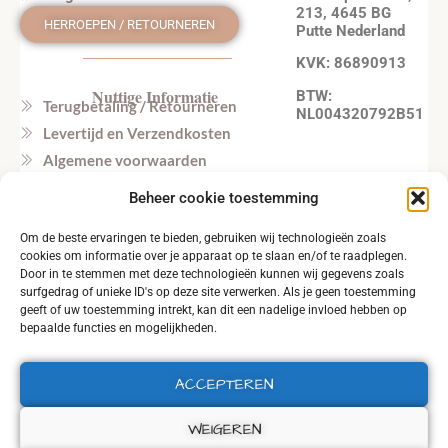
213, 4645 BG
HERROEPEN / RETOURNEREN
Putte Nederland
KVK: 86890913
Nuttige Informatie
BTW:
Terugbetaling / Retourneren
NL004320792B51
Levertijd en Verzendkosten
Algemene voorwaarden
Privacy beleid
Beheer cookie toestemming
Veel gestelde vragen
Om de beste ervaringen te bieden, gebruiken wij technologieën zoals
Tel. NL: +31164603172 (NL, EN)
cookies om informatie over je apparaat op te slaan en/of te raadplegen.
Tel. BE: +32495219857 (NL, EN)
Door in te stemmen met deze technologieën kunnen wij gegevens zoals
surfgedrag of unieke ID's op deze site verwerken. Als je geen toestemming
geeft of uw toestemming intrekt, kan dit een nadelige invloed hebben op
bepaalde functies en mogelijkheden.
ACCEPTEREN
2026 © ALL RIGHTS RESERVED.
WEIGEREN