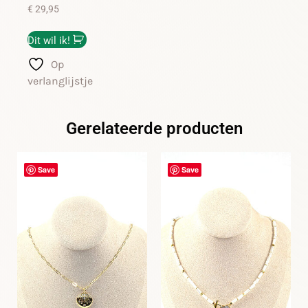
€
29,95
Dit wil ik!
Op
verlanglijstje
Gerelateerde producten
Save
Save