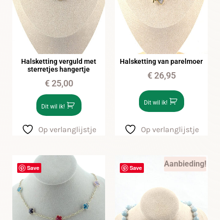
Halsketting verguld met
Halsketting van parelmoer
sterretjes hangertje
€
26,95
€
25,00
Dit wil ik!
Dit wil ik!
Op verlanglijstje
Op verlanglijstje
Aanbieding!
Save
Save