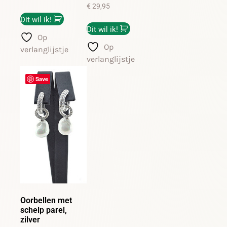
€
29,95
Dit wil ik!
Dit wil ik!
Op
Op
verlanglijstje
verlanglijstje
Save
Oorbellen met
schelp parel,
zilver