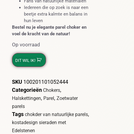
Fans van natuurlijke materialen
Iedereen die op zoek is naar een
beetje extra kalmte en balans in
hun leven
Bestel nu je elegante parel choker en
voel de kracht van de natuur!
Op voorraad
DIT WIL IK!
SKU
100201101052444
Categorieën
,
Chokers
,
,
Halskettingen
Parel
Zoetwater
parels
Tags
,
chokder van natuurlijke parels
kostadesign sieraden met
Edelstenen