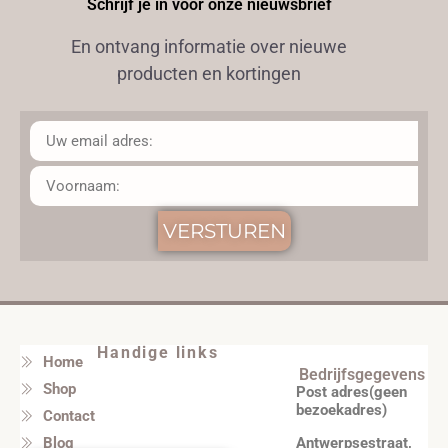
Schrijf je in voor onze nieuwsbrief
En ontvang informatie over nieuwe
producten en kortingen
VERSTUREN
Handige links
Home
Bedrijfsgegevens
Shop
Post adres(geen
bezoekadres)
Contact
Antwerpsestraat,
Blog