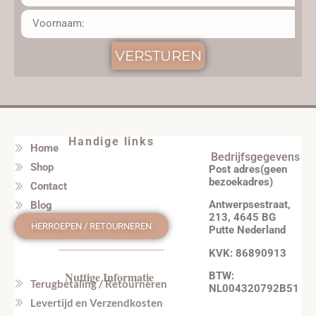
VERSTUREN
Handige links
Home
Bedrijfsgegevens
Shop
Post adres(geen
bezoekadres)
Contact
Antwerpsestraat,
Blog
213, 4645 BG
HERROEPEN / RETOURNEREN
Putte Nederland
KVK: 86890913
Nuttige Informatie
BTW:
Terugbetaling / Retourneren
NL004320792B51
Levertijd en Verzendkosten