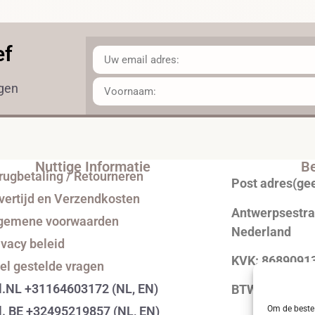
ef
ngen
Nuttige Informatie
Be
rugbetaling / Retourneren
Post adres(ge
vertijd en Verzendkosten
Antwerpsestraa
gemene voorwaarden
Nederland
ivacy beleid
KVK: 8689091
el gestelde vragen
l.NL +31164603172 (NL, EN)
BTW: NL0043
Om de beste 
l. BE +32495219857 (NL, EN)