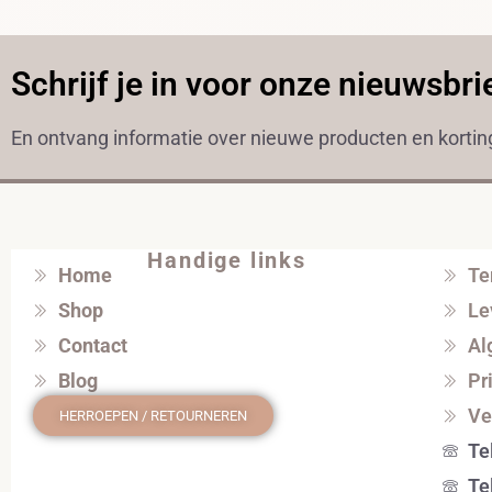
Schrijf je in voor onze nieuwsbri
En ontvang informatie over nieuwe producten en korti
Handige links
Home
Te
Shop
Le
Contact
Al
Blog
Pr
Ve
HERROEPEN / RETOURNEREN
Te
Te