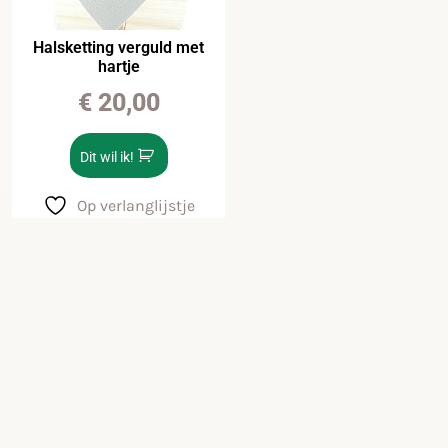
Halsketting verguld met
hartje
€
20,00
Dit wil ik!
Op verlanglijstje