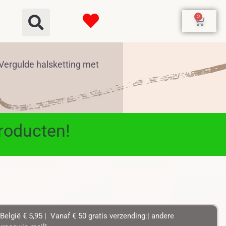
0
Vergulde halsketting met
producten!
België € 5,95 | Vanaf € 50 gratis verzending:| andere