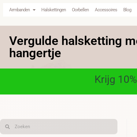
Armbanden
Halskettingen
Oorbellen
Accessoires
Blog
Vergulde halsketting m
hangertje
Krijg 10%