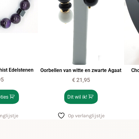
ist Edelstenen
Oorbellen van witte en zwarte Agaat
Cho
95
€
21,95
ties
Dit wil ik!
nglijstje
Op verlanglijstje