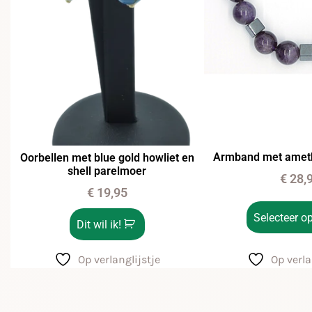
Armband met ameth
Oorbellen met blue gold howliet en
shell parelmoer
€
28,
€
19,95
Selecteer op
Dit wil ik!
Op verla
Op verlanglijstje