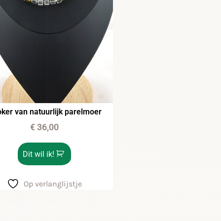
ker van natuurlijk parelmoer
€
36,00
Dit wil ik!
Op verlanglijstje