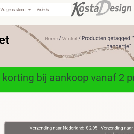
Volgens steen
Video’s
et
/
/ Producten getagged “
Home
Winkel
hangertje”
 korting bij aankoop vanaf 2 
Verzending naar Nederland: € 2,95 | Verzending naar 