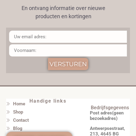
En ontvang informatie over nieuwe
producten en kortingen
VERSTUREN
Handige links
Home
Bedrijfsgegevens
Shop
Post adres(geen
bezoekadres)
Contact
Antwerpsestraat,
Blog
213, 4645 BG