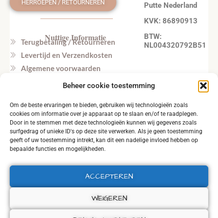
HERROEPEN / RETOURNEREN
Putte Nederland
KVK: 86890913
Nuttige Informatie
BTW:
Terugbetaling / Retourneren
NL004320792B51
Levertijd en Verzendkosten
Algemene voorwaarden
Privacy beleid
Beheer cookie toestemming
Veel gestelde vragen
Om de beste ervaringen te bieden, gebruiken wij technologieën zoals
Tel. NL: +31164603172 (NL, EN)
cookies om informatie over je apparaat op te slaan en/of te raadplegen.
Tel. BE: +32495219857 (NL, EN)
Door in te stemmen met deze technologieën kunnen wij gegevens zoals
surfgedrag of unieke ID's op deze site verwerken. Als je geen toestemming
geeft of uw toestemming intrekt, kan dit een nadelige invloed hebben op
bepaalde functies en mogelijkheden.
ACCEPTEREN
2026 © ALL RIGHTS RESERVED.
WEIGEREN