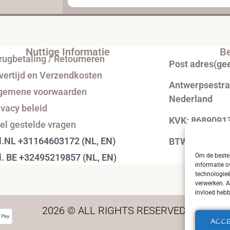
Nuttige Informatie
Be
rugbetaling / Retourneren
Post adres(ge
vertijd en Verzendkosten
Antwerpsestraa
gemene voorwaarden
Nederland
ivacy beleid
KVK: 8689091
el gestelde vragen
l.NL +31164603172 (NL, EN)
BTW: NL0043
l. BE +32495219857 (NL, EN)
Om de beste 
informatie o
technologieë
verwerken. A
invloed hebb
2026 © ALL RIGHTS RESERVED.
ACC