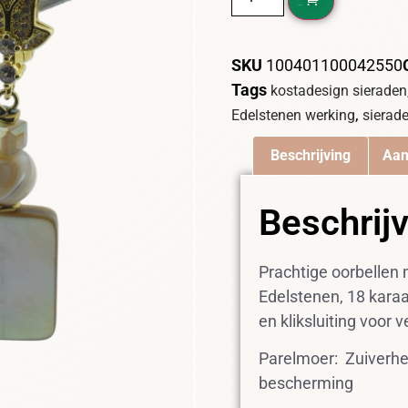
DIT WIL IK!
SKU
100401100042550
Tags
kostadesign sieraden
,
Edelstenen werking
sierad
Beschrijving
Aan
Beschrij
Prachtige oorbellen
Edelstenen, 18 karaa
en kliksluiting voor v
Parelmoer: Zuiverhei
bescherming