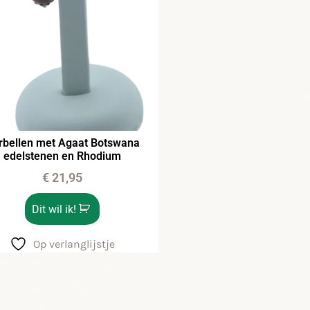
rbellen met Agaat Botswana
edelstenen en Rhodium
€
21,95
Dit wil ik!
Op verlanglijstje