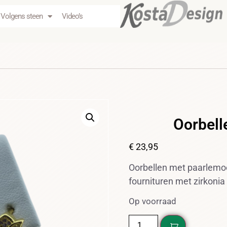
Volgens steen
Video’s
Oorbell
€
23,95
Oorbellen met paarlemoe
fournituren met zirkonia
Op voorraad