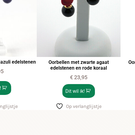
lazuli edelstenen
Oorbellen met zwarte agaat
Oo
edelstenen en rode koraal
95
€
23,95
!
Dit wil ik!
nglijstje
Op verlanglijstje