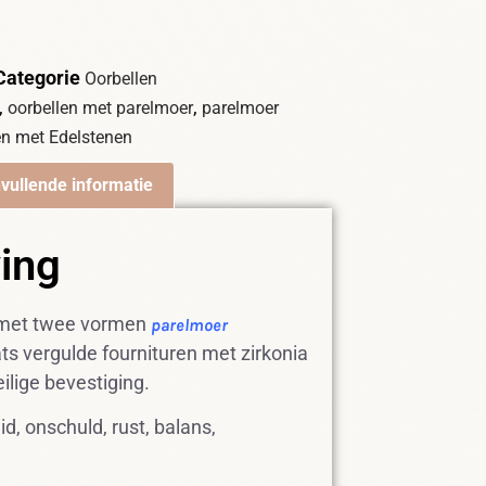
Categorie
Oorbellen
,
,
oorbellen met parelmoer
parelmoer
en met Edelstenen
vullende informatie
ving
 met twee vormen
parelmoer
ts vergulde fournituren met zirkonia
eilige bevestiging.
d, onschuld, rust, balans,