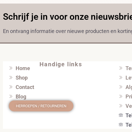
Schrijf je in voor onze nieuwsbri
En ontvang informatie over nieuwe producten en korti
Handige links
Home
Te
Shop
Le
Contact
Al
Blog
Pr
Ve
HERROEPEN / RETOURNEREN
Te
Te