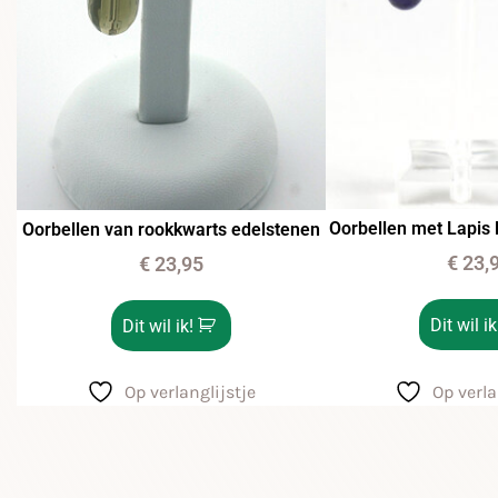
Oorbellen met Lapis 
Oorbellen van rookkwarts edelstenen
€
23,
€
23,95
Dit wil ik
Dit wil ik!
Op verla
Op verlanglijstje