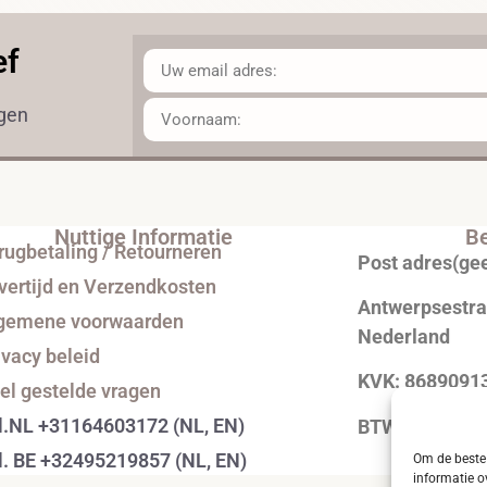
ef
ngen
Nuttige Informatie
Be
rugbetaling / Retourneren
Post adres(ge
vertijd en Verzendkosten
Antwerpsestraa
gemene voorwaarden
Nederland
ivacy beleid
KVK: 8689091
el gestelde vragen
l.NL +31164603172 (NL, EN)
BTW: NL0043
l. BE +32495219857 (NL, EN)
Om de beste 
informatie o