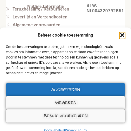
Nuttige Informatie
BTW:
Terugbetaling / Retourneren
NL004320792B51
Levertijd en Verzendkosten
Algemene voorwaarden
Privacy beleid
Beheer cookie toestemming
Veel gestelde vragen
Om de beste ervaringen te bieden, gebruiken wij technologieën zoals
Tel. NL: +31164603172 (NL, EN)
cookies om informatie over je apparaat op te slaan en/of te raadplegen.
Tel. BE: +32495219857 (NL, EN)
Door in te stemmen met deze technologieën kunnen wij gegevens zoals
surfgedrag of unieke ID's op deze site verwerken. Als je geen toestemming
geeft of uw toestemming intrekt, kan dit een nadelige invloed hebben op
bepaalde functies en mogelijkheden.
ACCEPTEREN
2026 © ALL RIGHTS RESERVED.
WEIGEREN
BEKIJK VOORKEUREN
Cookiebeleid
Privacy Policy