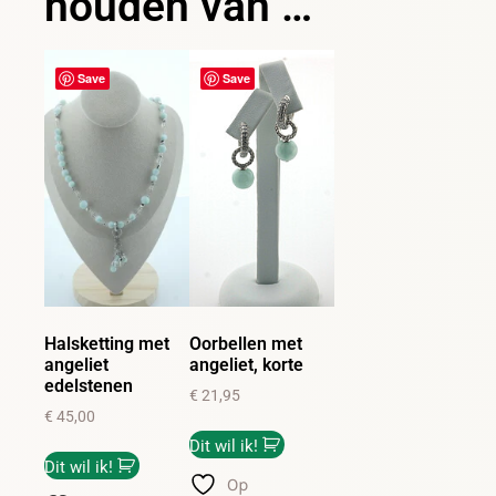
houden van …
Save
Save
Halsketting met
Oorbellen met
angeliet
angeliet, korte
edelstenen
€
21,95
€
45,00
Dit wil ik!
Dit wil ik!
Op