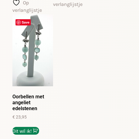
Op
verlanglijstje
verlanglijstje
Save
Oorbellen met
angeliet
edelstenen
€
23,95
Dit wil ik!