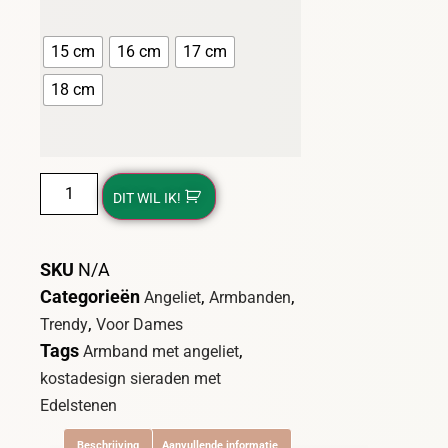
15 cm
16 cm
17 cm
18 cm
DIT WIL IK!
SKU
N/A
Categorieën
,
,
Angeliet
Armbanden
,
Trendy
Voor Dames
Tags
,
Armband met angeliet
kostadesign sieraden met
Edelstenen
Beschrijving
Aanvullende informatie