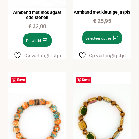
Armband met kleurige jaspis
Armband met mos agaat
edelstenen
€
25,95
€
32,00
Selecteer opties
Dit wil ik!
Op verlanglijstje
Op verlanglijstje
Save
Save