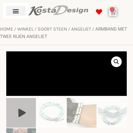
0
HOME
WINKEL
SOORT STEEN
ANGELIET
/
/
/
/ ARMBAND MET
TWEE RIJEN ANGELIET