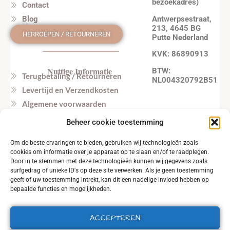
bezoekadres)
Contact
Antwerpsestraat,
Blog
213, 4645 BG
HERROEPEN / RETOURNEREN
Putte Nederland
KVK: 86890913
Nuttige Informatie
BTW:
Terugbetaling / Retourneren
NL004320792B51
Levertijd en Verzendkosten
Algemene voorwaarden
Privacy beleid
Beheer cookie toestemming
Veel gestelde vragen
Om de beste ervaringen te bieden, gebruiken wij technologieën zoals
Tel. NL: +31164603172 (NL, EN)
cookies om informatie over je apparaat op te slaan en/of te raadplegen.
Tel. BE: +32495219857 (NL, EN)
Door in te stemmen met deze technologieën kunnen wij gegevens zoals
surfgedrag of unieke ID's op deze site verwerken. Als je geen toestemming
geeft of uw toestemming intrekt, kan dit een nadelige invloed hebben op
bepaalde functies en mogelijkheden.
ACCEPTEREN