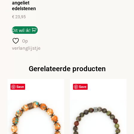
angeliet
edelstenen
€
23,95
Dit wil ik!
Op
verlanglijstje
Gerelateerde producten
Save
Save