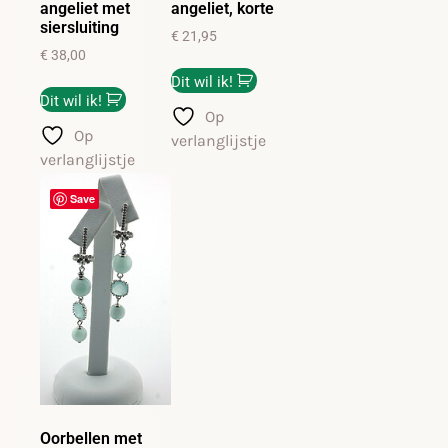
angeliet met
angeliet, korte
siersluiting
€
21,95
€
38,00
Dit wil ik!
Dit wil ik!
Op
Op
verlanglijstje
verlanglijstje
Save
Oorbellen met