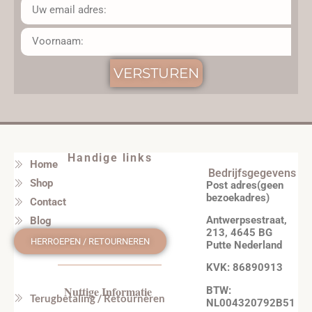
VERSTUREN
Handige links
Home
Bedrijfsgegevens
Shop
Post adres(geen
bezoekadres)
Contact
Antwerpsestraat,
Blog
213, 4645 BG
HERROEPEN / RETOURNEREN
Putte Nederland
KVK: 86890913
Nuttige Informatie
BTW:
Terugbetaling / Retourneren
NL004320792B51