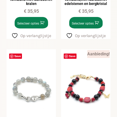
kralen
edelstenen en bergkristal
€
35,95
€
35,95
Selecteer opties
Selecteer opties
Op verlanglijstje
Op verlanglijstje
Aanbieding!
Save
Save