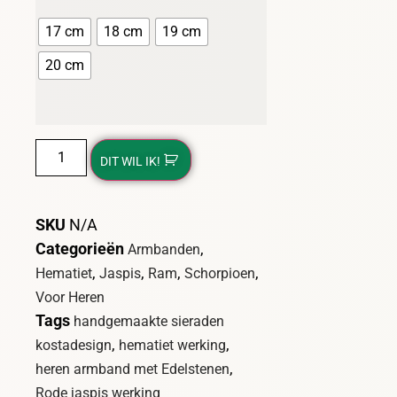
17 cm
18 cm
19 cm
20 cm
DIT WIL IK!
SKU
N/A
Categorieën
,
Armbanden
,
,
,
,
Hematiet
Jaspis
Ram
Schorpioen
Voor Heren
Tags
handgemaakte sieraden
,
,
kostadesign
hematiet werking
,
heren armband met Edelstenen
Rode jaspis werking