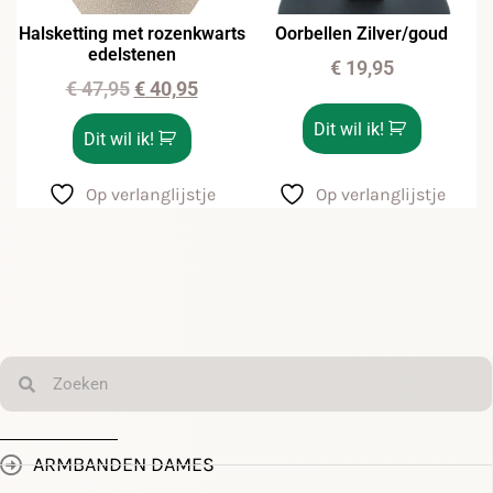
Halsketting met rozenkwarts
Oorbellen Zilver/goud
edelstenen
€
19,95
€
47,95
€
40,95
Dit wil ik!
Dit wil ik!
Op verlanglijstje
Op verlanglijstje
ARMBANDEN DAMES