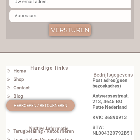
VERSTUREN
Handige links
Home
Bedrijfsgegevens
Shop
Post adres(geen
bezoekadres)
Contact
Antwerpsestraat,
Blog
213, 4645 BG
HERROEPEN / RETOURNEREN
Putte Nederland
KVK: 86890913
Nuttige Informatie
BTW:
Terugbetaling / Retourneren
NL004320792B51
Levertijd en Verzendkosten