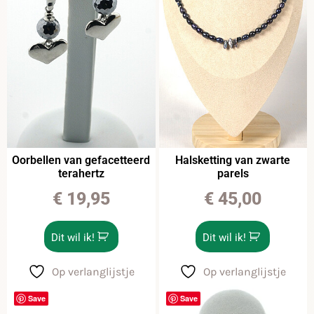
Oorbellen van gefacetteerd
Halsketting van zwarte
terahertz
parels
€
19,95
€
45,00
Dit wil ik!
Dit wil ik!
Op verlanglijstje
Op verlanglijstje
Save
Save