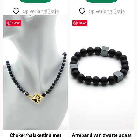
Op verlanglijstje
Op verlanglijstje
Save
Save
Choker/halsketting met
Armband van zwarte agaat