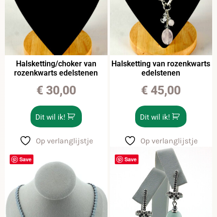
Halsketting/choker van
Halsketting van rozenkwarts
rozenkwarts edelstenen
edelstenen
€
30,00
€
45,00
Dit wil ik!
Dit wil ik!
Op verlanglijstje
Op verlanglijstje
Save
Save