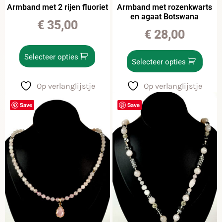
Armband met 2 rijen fluoriet
Armband met rozenkwarts
en agaat Botswana
€
35,00
€
28,00
Selecteer opties
Selecteer opties
Op verlanglijstje
Op verlanglijstje
Save
Save