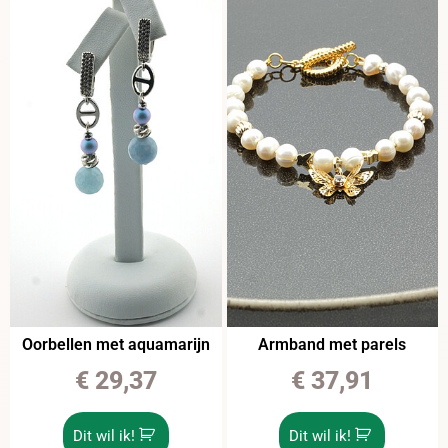
Oorbellen met aquamarijn
Armband met parels
€
29,37
€
37,91
Dit wil ik!
Dit wil ik!