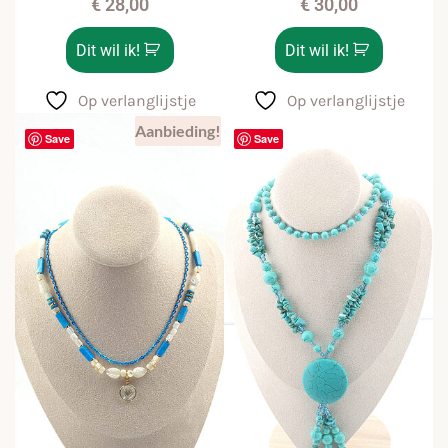
€
28,00
€
30,00
Dit wil ik!
Dit wil ik!
Op verlanglijstje
Op verlanglijstje
Aanbieding!
Save
Save