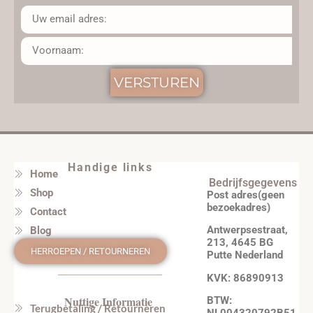
VERSTUREN
Handige links
Home
Bedrijfsgegevens
Shop
Post adres(geen
bezoekadres)
Contact
Antwerpsestraat,
Blog
213, 4645 BG
HERROEPEN / RETOURNEREN
Putte Nederland
KVK: 86890913
Nuttige Informatie
BTW:
Terugbetaling / Retourneren