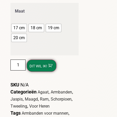
Maat
17 cm
18 cm
19 cm
20 cm
DIT WIL IK!
SKU
N/A
Categorieën
,
,
Agaat
Armbanden
,
,
,
,
Jaspis
Maagd
Ram
Schorpioen
,
Tweeling
Voor Heren
Tags
,
Armbanden voor mannen