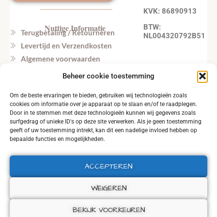
KVK: 86890913
Nuttige Informatie
BTW:
Terugbetaling / Retourneren
NL004320792B51
Levertijd en Verzendkosten
Algemene voorwaarden
Privacy beleid
Beheer cookie toestemming
Veel gestelde vragen
Om de beste ervaringen te bieden, gebruiken wij technologieën zoals
Tel. NL: +31164603172 (NL, EN)
cookies om informatie over je apparaat op te slaan en/of te raadplegen.
Tel. BE: +32495219857 (NL, EN)
Door in te stemmen met deze technologieën kunnen wij gegevens zoals
surfgedrag of unieke ID's op deze site verwerken. Als je geen toestemming
geeft of uw toestemming intrekt, kan dit een nadelige invloed hebben op
bepaalde functies en mogelijkheden.
ACCEPTEREN
2026 © ALL RIGHTS RESERVED.
WEIGEREN
BEKIJK VOORKEUREN