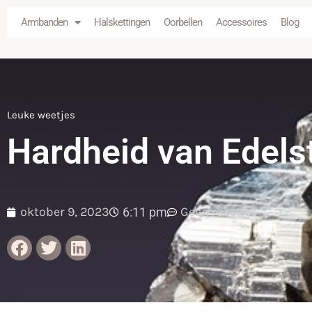
Armbanden
Halskettingen
Oorbellen
Accessoires
Blog
Leuke weetjes
Hardheid van Edels
oktober 9, 2023
Geen reacties
6:11 pm