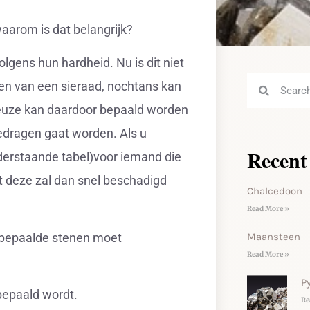
aarom is dat belangrijk?
lgens hun hardheid. Nu is dit niet
fen van een sieraad, nochtans kan
 keuze kan daardoor bepaald worden
gedragen gaat worden. Als u
Recent
nderstaande tabel)voor iemand die
t deze zal dan snel beschadigd
Chalcedoon
Read More »
u bepaalde stenen moet
Maansteen
Read More »
Py
bepaald wordt.
Re