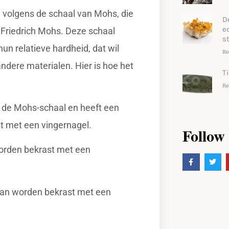
 volgens de schaal van Mohs, die
D
e
 Friedrich Mohs. Deze schaal
s
un relatieve hardheid, dat wil
Re
dere materialen. Hier is hoe het
T
Re
op de Mohs-schaal en heeft een
t met een vingernagel.
Follow
worden bekrast met een
n kan worden bekrast met een