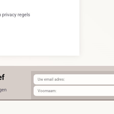
privacy regels
ef
ngen