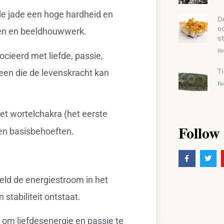
ode jade een hoge hardheid en
D
e
den en beeldhouwwerk.
s
Re
ocieerd met liefde, passie,
T
teen die de levenskracht kan
Re
t wortelchakra (het eerste
Follow
 en basisbehoeften.
eld de energiestroom in het
stabiliteit ontstaat.
 om liefdesenergie en passie te