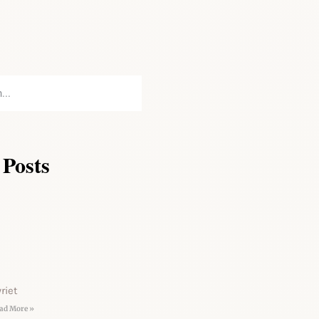
 Posts
riet
ad More »