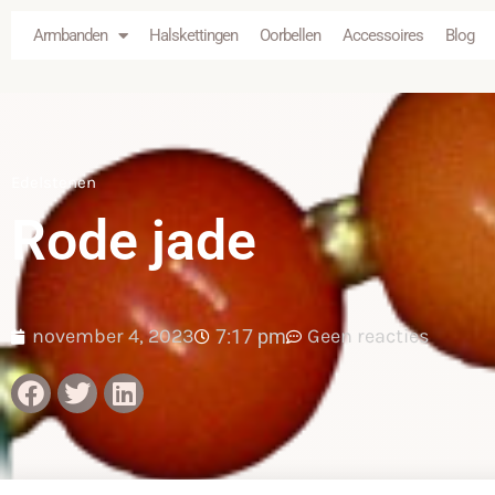
Armbanden
Halskettingen
Oorbellen
Accessoires
Blog
Edelstenen
Rode jade
november 4, 2023
Geen reacties
7:17 pm