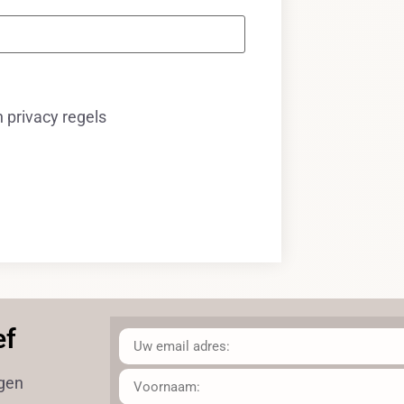
privacy regels
ef
ngen