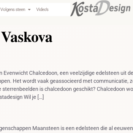
Volgens steen
Video’s
 Vaskova
Evenwicht Chalcedoon, een veelzijdige edelsteen uit de 
en. Het wordt vaak geassocieerd met communicatie, ze
 sterrenbeelden is chalcedoon geschikt? Chalcedoon wo
tadesign Wil je […]
genschappen Maansteen is een edelsteen die al eeuwe