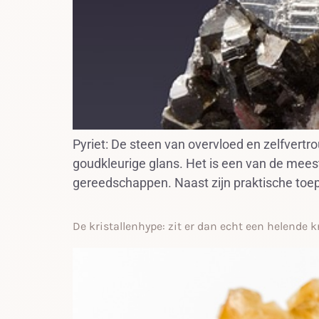
Pyriet: De steen van overvloed en zelfvertro
goudkleurige glans. Het is een van de mee
gereedschappen. Naast zijn praktische toepa
De kristallenhype: zit er dan echt een helende k