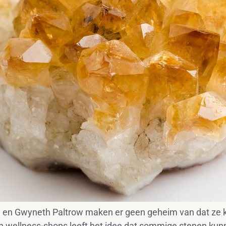
en Gwyneth Paltrow maken er geen geheim van dat ze kr
n in wellness-shops leeft het idee dat sommige stenen 